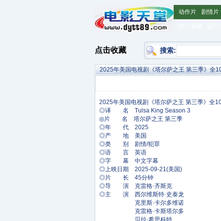
动作片
剧情片
加入收藏
设为
点击收藏
搜索:
2025年美国电视剧《塔尔萨之王 第三季》全1
◎译 名 Tulsa King Season 3
◎片 名 塔尔萨之王 第三季
◎年 代 2025
◎产 地 美国
◎类 别 剧情/犯罪
◎语 言 英语
◎字 幕 中文字幕
◎上映日期 2025-09-21(美国)
◎片 长 45分钟
◎导 演 克雷格·齐斯克
◎主 演 西尔维斯特·史泰龙
克里斯·卡尔多维诺
克雷格·卡斯塔尔多
贝拉·希思科特