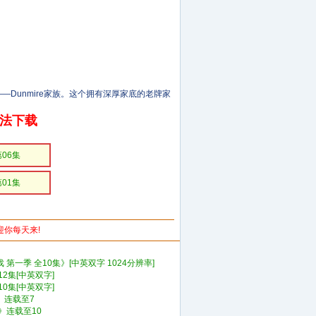
Dunmire家族。这个拥有深厚家底的老牌家
无法下载
第06集
第01集
欢迎你每天来!
第一季 全10集》[中英双字 1024分辨率]
2集[中英双字]
0集[中英双字]
》连载至7
》连载至10