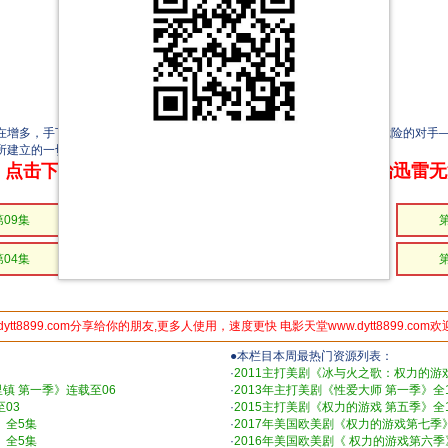
在增多，手下经受的风险也在升高。现在，他面临着在塔尔萨迄今为止最危险的对手——
己所建立的一切而战，并保护他的家人。
点击下方链接 即可享受高速下载和在线播放 专治迅雷
第09集
第08集
第07集
第04集
第03集
第02集
dytt8899.com分享给你的朋友,更多人使用，速度更快 电影天堂www.dytt8899.com
●本栏目本周最热门资源列表：
·
2011主打美剧《冰与火之歌：权力的游戏 
镇 第一季》连载至06
·
2013年主打美剧《性爱大师 第一季》全1
03
·
2015主打美剧《权力的游戏 第五季》全1
》全5集
·
2017年美国欧美剧《权力的游戏第七季
》全5集
·
2016年美国欧美剧《 权力的游戏第六季