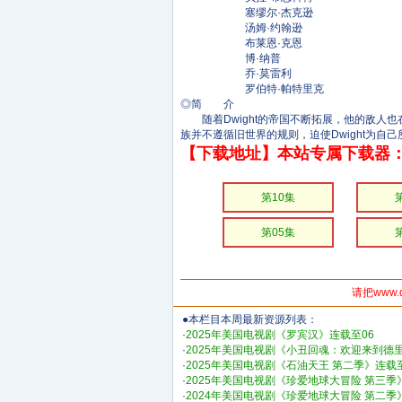
塞缪尔·杰克逊
汤姆·约翰逊
布莱恩·克恩
博·纳普
乔·莫雷利
罗伯特·帕特里克
◎简 介
随着Dwight的帝国不断拓展，他的敌人也
族并不遵循旧世界的规则，迫使Dwight为自
【下载地址】本站专属下载器：
第10集
第05集
请把www.
●本栏目本周最新资源列表：
·
2025年美国电视剧《罗宾汉》连载至06
·
2025年美国电视剧《小丑回魂：欢迎来到德里
·
2025年美国电视剧《石油天王 第二季》连载至
·
2025年美国电视剧《珍爱地球大冒险 第三季
·
2024年美国电视剧《珍爱地球大冒险 第二季