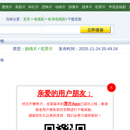
爱情片
喜剧片
科幻片
恐怖片
动画片
惊悚片
战争片
犯罪片
华语连续剧
主页
当前位置：
首页
>
电视剧
>
欧美电视剧
>下载页面
0集
类型：
剧情片
/
犯罪片
发布时间：2025-11-24 20:49:24
X
亲爱的用户朋友：
荐片App
经过不懈努力，全新版本的
已成功上线，敬请
新老用户朋友前往官网进行下载体验。
感谢您长久以来的支持，我们会努力做得更好！