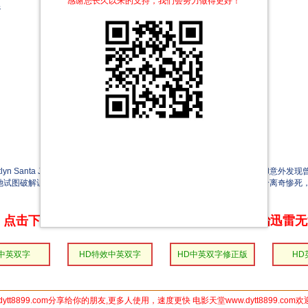
感谢您长久以来的支持，我们会努力做得更好！
s
lyn Santa Juana 饰）长期被噩梦困扰，她决定返回家乡寻找噩梦起源，却意
她试图破解诅咒密码，却发现死神的镰刀早已垂下…… 随着身边亲人一个个离奇惨死
点击下方链接 即可享受高速下载和在线播放 专治迅雷
D中英双字
HD特效中英双字
HD中英双字修正版
HD
dytt8899.com分享给你的朋友,更多人使用，速度更快 电影天堂www.dytt8899.com