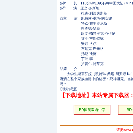
◎片 长 110分钟/109分钟(中国大陆) Min
◎导 演 亚当·B·斯坦
扎克·利波夫斯基
◎主 演 凯特琳·桑塔·胡安娜
特欧·布里奥尼斯
理查德·哈蒙
欧文·帕特里克·乔伊纳
莱亚·吉斯特德
安娜·洛尔
布瑞克·巴辛格
托尼·托德
丁波·李
艾普尔·特莱克
◎简 介
大学生斯蒂芬妮（凯特琳·桑塔·胡安娜 Kait
流淌在整个家族血脉中的秘密：死神诅咒。当
吗？
◎影片截图
【下载地址】本站专属下载器：
BD国英双语中字
B
请把www.