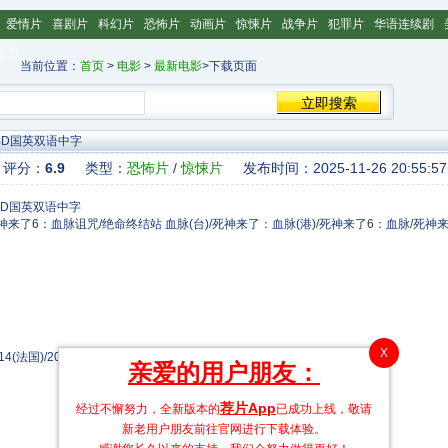
爱情片
喜剧片
科幻片
恐怖片
动画片
惊悚片
战争片
犯罪片
华语连续剧
主页
当前位置：
首页
>
电影
>
最新电影
>下载页面
BD国英双语中字
评分：
6.9
类型：
恐怖片
/
惊悚片
发布时间：2025-11-26 20:55:57
lines/死神来了6：血脉诅咒/绝命终结站 血脉(台)/死神来了：血脉(港)/死神来了6：血脉/死神来了
X
4(法国)/2025-05-16(美国)
亲爱的用户朋友：
荐片App
经过不懈努力，全新版本的
已成功上线，敬请
新老用户朋友前往官网进行下载体验。