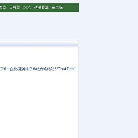
美剧
日韩剧
综艺
动漫资源
留言板
6：血统/死神来了6/绝命终结站6/Final Desti