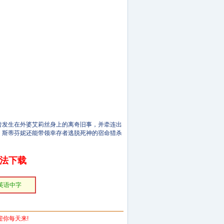
外发现曾发生在外婆艾莉丝身上的离奇旧事，并牵连出
，斯蒂芬妮还能带领幸存者逃脱死神的宿命猎杀
无法下载
英语中字
欢迎你每天来!