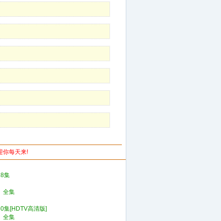
欢迎你每天来!
8集
》全集
集[HDTV高清版]
)》全集