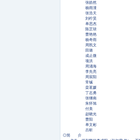
张皓然
杨雨潼
张浩天
刘柠昊
单思杰
陈芷琰
曹艳艳
杨奇雨
周凯文
田璐
成止微
项洪
周涌海
李先亮
周宸阳
常铖
栾茗媛
丁志勇
张继南
朱怀旭
付美
赵晓光
曹阳
单文彬
吕昕
◎简 介