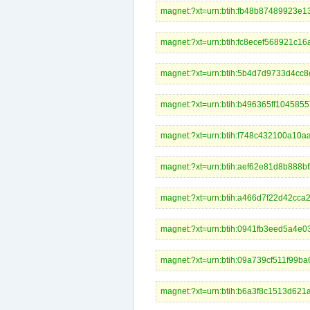
magnet:?xt=urn:btih:fb48b874899
magnet:?xt=urn:btih:fc8ecef568
magnet:?xt=urn:btih:5b4d7d9733d
magnet:?xt=urn:btih:b496365ff10
magnet:?xt=urn:btih:f748c432100
magnet:?xt=urn:btih:aef62e81d8b
magnet:?xt=urn:btih:a466d7f22d4
magnet:?xt=urn:btih:0941fb3eed5
magnet:?xt=urn:btih:09a739cf511f
magnet:?xt=urn:btih:b6a3f8c1513