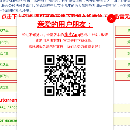
遭到保护伞的打击，黑恶势力的陷害，甚至顶头上司，公安局长等人为了阻止他的
他联合公检法司各部门，将盘踞在中江市十几年的两大黑恶势力团伙一网打尽，并将
一个清朗的社会环境。
点击下方链接 即可享受高速下载和在线播放 专治迅雷
X
亲爱的用户朋友：
第27集
第26集
第25集
荐片App
经过不懈努力，全新版本的
已成功上线，敬请
新老用户朋友前往官网进行下载体验。
第22集
第21集
第20集
感谢您长久以来的支持，我们会努力做得更好！
第17集
第16集
第15集
第12集
第11集
第10集
第07集
第06集
第05集
第02集
第01集
orrent、BitComet等bt客户端下载
ceae564e3602f80424bd5bb444653&dn=扫黑风暴第28集.mp4
9a125d1d0383dfc19be21a0063ff1&dn=扫黑风暴第27集.mp4