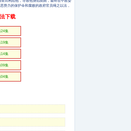
调查而构陷他，导致他身陷囹圄，最终在中政委
黑恶势力的保护伞和腐败的政府官员绳之以法，
无法下载
第24集
第19集
第14集
第09集
第04集