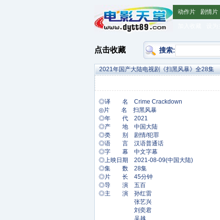
动作片
剧情片
加入收藏
设为
点击收藏
搜索:
2021年国产大陆电视剧《扫黑风暴》全28集
◎译 名 Crime Crackdown
◎片 名 扫黑风暴
◎年 代 2021
◎产 地 中国大陆
◎类 别 剧情/犯罪
◎语 言 汉语普通话
◎字 幕 中文字幕
◎上映日期 2021-08-09(中国大陆)
◎集 数 28集
◎片 长 45分钟
◎导 演 五百
◎主 演 孙红雷
张艺兴
刘奕君
吴越