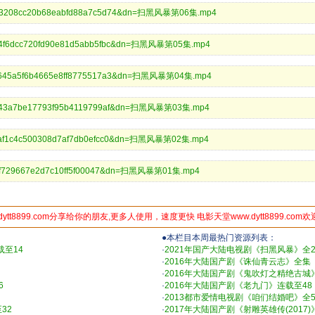
5c2c3208cc20b68eabfd88a7c5d74&dn=扫黑风暴第06集.mp4
bccd4f6dcc720fd90e81d5abb5fbc&dn=扫黑风暴第05集.mp4
aa85645a5f6b4665e8ff8775517a3&dn=扫黑风暴第04集.mp4
f6bf943a7be17793f95b4119799af&dn=扫黑风暴第03集.mp4
edaaf1c4c500308d7af7db0efcc0&dn=扫黑风暴第02集.mp4
f15e0f729667e2d7c10ff5f00047&dn=扫黑风暴第01集.mp4
dytt8899.com分享给你的朋友,更多人使用，速度更快 电影天堂www.dytt8899.com
●本栏目本周最热门资源列表：
载至14
·
2021年国产大陆电视剧《扫黑风暴》全2
·
2016年大陆国产剧《诛仙青云志》全集
·
2016年大陆国产剧《鬼吹灯之精绝古城
6
·
2016年大陆国产剧《老九门》连载至48
·
2013都市爱情电视剧《咱们结婚吧》全50
32
·
2017年大陆国产剧《射雕英雄传(2017