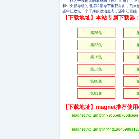
作为一线刑警的李成阳（孙红雷 饰），不断
和中央督导组的指挥和领导下重获自由，后来
还中江政坛一个干净的政治生态，还中江百姓
【下载地址】本站专属下载器：
第28集
第23集
第18集
第13集
第08集
第03集
【下载地址】magnet推荐使用ut
magnet:?xt=urn:btih:79c65eb706d
magnet:?xt=urn:btih:f44d1a84398