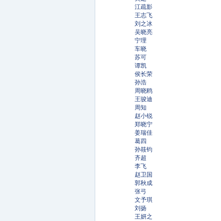
江疏影
王志飞
刘之冰
吴晓亮
宁理
车晓
苏可
谭凯
侯长荣
孙浩
周晓鸥
王骏迪
周知
赵小锐
郑晓宁
姜瑞佳
葛四
孙筱钧
齐超
李飞
赵卫国
郭秋成
张弓
文予琪
刘扬
王妍之