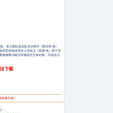
落。东江纵队游击队员沙胆仔（陈永胜 饰）、
港高官的我党潜伏人员欢少（韩庚 饰）终于等
带着詹姆斯冲破日军海陆空立体封锁，与追击日
无法下载
欢迎你每天来!
明！