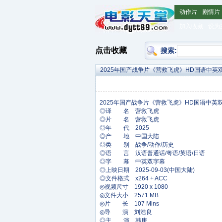
动作片
剧情片
加入收藏
设为
点击收藏
搜索:
2025年国产战争片《营救飞虎》HD国语中英
◎译 名 营救飞虎
◎片 名 营救飞虎
◎年 代 2025
◎产 地 中国大陆
◎类 别 战争/动作/历史
◎语 言 汉语普通话/粤语/英语/日语
◎字 幕 中英双字幕
◎上映日期 2025-09-03(中国大陆)
◎文件格式 x264 + ACC
◎视频尺寸 1920 x 1080
◎文件大小 2571 MB
◎片 长 107 Mins
◎导 演 刘浩良
◎主 演 韩庚