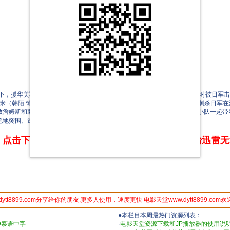
，援华美军飞虎队飞行员詹姆斯（米切尔·霍格 饰）在执行轰炸香港任务时被日军击
虾米（韩陌 饰）奉命潜入日军俱乐部保龄球馆营救詹姆斯，与此同时，矢志刺杀日军在
救詹姆斯和刺杀日军高官的任务“相撞”，欢少身份暴露、行动未果后毅然与小队一起
绝地突围、逃出生天。
点击下方链接 即可享受高速下载和在线播放 专治迅雷
dytt8899.com分享给你的朋友,更多人使用，速度更快 电影天堂www.dytt8899.com
●本栏目本周最热门资源列表：
D泰语中字
·
电影天堂资源下载和JP播放器的使用说