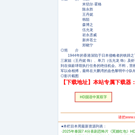
米切尔·霍格
陈永胜
王丹妮
韩陌
森博之
伍允龙
岩永丞威
新井苍士
郑晓宁
◎简 介
1944年的香港深陷于日本侵略者的铁蹄之下
三家姐（王丹妮 饰）、单刀（伍允龙 饰）及
到在保龄球馆执行任务的绝佳机会。不料，营
军以命相搏，最终在大鹏湾的血色黎明中小队
◎影片截图
【下载地址】本站专属下载器：
HD国语中英双字
请把www.
●本栏目本周最新资源列表：
·
2025年泰国7.4分喜剧恐怖片《冥婚红包》H