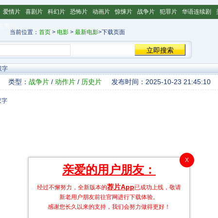
爱情片
喜剧片
科幻片
恐怖片
动画片
惊悚片
战争片
犯罪片
华语连续剧
主页
当前位置：
首页
>
电影
>
最新电影
>下载页面
双字
类型：
战争片
/
动作片
/
历史片
发布时间：2025-10-23 21:45:10
X
亲爱的用户朋友：
荐片App
经过不懈努力，全新版本的
已成功上线，敬请
新老用户朋友前往官网进行下载体验。
感谢您长久以来的支持，我们会努力做得更好！