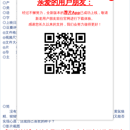
亲爱的用户朋友：
◎产 地 中国大陆
◎类 别 动画/喜剧/奇幻/剧情
荐片App
经过不懈努力，全新版本的
已成功上线，敬请
◎语 言 汉语普通话
◎字 幕 中英双字幕
新老用户朋友前往官网进行下载体验。
◎上映日期 2025-08-02(中国大陆)/2025-07-26(FIRST青年电影展)
感谢您长久以来的支持，我们会努力做得更好！
◎豆瓣评分 8.5/10 from 435023 users
◎文件格式 x264 + ACC
◎视频尺寸 1920 x 1080
◎文件大小 2939 MB
◎片 长 118 Mins
◎导 演 於水
◎主 演 陈子平
路扬
董汶亮
刘琮
林强
张闻天
李盟
陈喆
付博文
王上斌
◎简 介
没有通天本领也能踏上取经路？小猪妖决定离开浪浪山，和蛤蟆精、黄鼠狼
精、猩猩怪组团取经。西行路上，小妖怪们将遇到怎样的考验？最终他们又能否
实现心愿，活成自己喜欢的样子？
◎影片截图