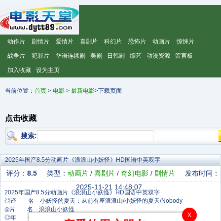
动作片
剧情片
爱情片
喜剧片
科幻片
恐怖片
动画片
惊悚片
战争片
犯罪片
华语连续剧
美剧
日韩剧
综艺
动漫资源
留言板
加入收藏
设为主页
当前位置：
首页
>
电影
>
最新电影
>下载页面
点击收藏
搜索:
2025年国产8.5分动画片《浪浪山小妖怪》HD国语中英双字
评分：
8.5
类型：
动画片
/
喜剧片
/
奇幻电影
/
剧情片
发布时间：
2025-11-21 14:48:07
◎译 名 小妖怪的夏天：从前有座浪浪山/小妖怪的夏天/Nobody
◎片 名 浪浪山小妖怪
X
◎年 代 2025