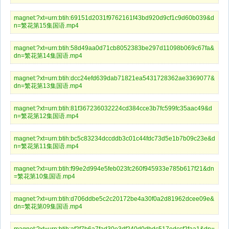
magnet:?xt=urn:btih:69151d2031f9762161f43bd920d9cf1c9d60b039&d
n=繁花第15集国语.mp4
magnet:?xt=urn:btih:58d49aa0d71cb8052383be297d11098b069c67fa&
dn=繁花第14集国语.mp4
magnet:?xt=urn:btih:dcc24efd639dab71821ea5431728362ae3369077&
dn=繁花第13集国语.mp4
magnet:?xt=urn:btih:81f367236032224cd384cce3b7fc599fc35aac49&d
n=繁花第12集国语.mp4
magnet:?xt=urn:btih:bc5c83234dccddb3c01c44fdc73d5e1b7b09c23e&d
n=繁花第11集国语.mp4
magnet:?xt=urn:btih:f99e2d994e5feb023fc260f945933e785b617f21&dn
=繁花第10集国语.mp4
magnet:?xt=urn:btih:d706ddbe5c2c20172be4a30f0a2d81962dcee09e&
dn=繁花第09集国语.mp4