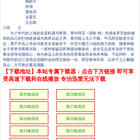
杨皓宇
孙强
黄铄淇
吴爱艺
王志勤
◎简 介
九十年代的上海处处是机遇与希望。青年阿宝（胡歌 饰）凭借改革开放的春
风和自己的打拼跻身成为商界后起之秀，黄河路上无人不晓。平凡阿宝蜕变为宝
总，离不开高人爷叔与夜东京老板玲子、外贸大楼汪小姐的鼎力协助。随着神秘
女子李李空降黄河路，一家时髦饭店即将搅动整条街，也令宝总原本决胜千里的
事业变得动荡惊心，他与身边人的关系也经受着前所未有的考验。于此同时，深
圳股市的过江龙强总也随时会给阿宝致命一击。阿宝唯有向前，以赤子之心翻越
高山，方可奔赴繁花满眼。
【下载地址】本站专属下载器：点击下方链接 即可享
受高速下载和在线播放 专治迅雷无法下载
第30集国语
第29集国语
第28集国语
第27集国语
第26集国语
第25集国语
第24集国语
第23集国语