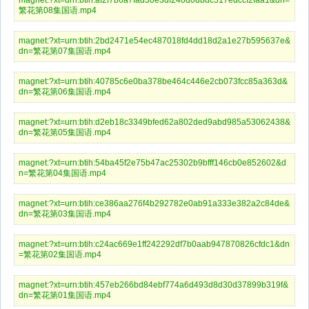
magnet:?xt=urn:btih:af2f7b6a7fad30e3df240d0dbdc517edccf2faa1&dn=
繁花第08集国语.mp4
magnet:?xt=urn:btih:2bd2471e54ec487018fd4dd18d2a1e27b595637e&
dn=繁花第07集国语.mp4
magnet:?xt=urn:btih:40785c6e0ba378be464c446e2cb073fcc85a363d&
dn=繁花第06集国语.mp4
magnet:?xt=urn:btih:d2eb18c3349bfed62a802ded9abd985a53062438&
dn=繁花第05集国语.mp4
magnet:?xt=urn:btih:54ba45f2e75b47ac25302b9bfff146cb0e852602&d
n=繁花第04集国语.mp4
magnet:?xt=urn:btih:ce386aa276f4b292782e0ab91a333e382a2c84de&
dn=繁花第03集国语.mp4
magnet:?xt=urn:btih:c24ac669e1ff242292df7b0aab947870826cfdc1&dn
=繁花第02集国语.mp4
magnet:?xt=urn:btih:457eb266bd84ebf774a6d493d8d30d37899b319f&
dn=繁花第01集国语.mp4