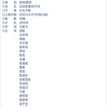
◎类 别 剧情/爱情
◎语 言 汉语普通话/沪语
◎字 幕 中文字幕
◎上映日期 2023-12-27(中国大陆)
◎集 数 30集
◎片 长 40分钟
◎导 演 王家卫
◎主 演 胡歌
马伊琍
唐嫣
辛芷蕾
游本昌
郑恺
陈龙
吴越
姜逸磊
董勇
黄觉
陈国庆
曾美慧孜
范湉湉
佟晨洁
王菊
林熙蕾
喻恩泰
金宇澄