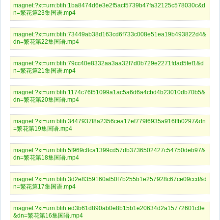
magnet:?xt=urn:btih:1ba8474d6e3e2f5acf5739b47fa32125c578030c&d
n=繁花第23集国语.mp4
magnet:?xt=urn:btih:73449ab38d163cd6f733c008e51ea19b493822d4&
dn=繁花第22集国语.mp4
magnet:?xt=urn:btih:79cc40e8332aa3aa32f7d0b729e2271fdad5fef1&d
n=繁花第21集国语.mp4
magnet:?xt=urn:btih:1174c76f51099a1ac5a6d6a4cbd4b23010db70b5&
dn=繁花第20集国语.mp4
magnet:?xt=urn:btih:3447937f8a2356cea17ef779f6935a916ffb0297&dn
=繁花第19集国语.mp4
magnet:?xt=urn:btih:5f969c8ca1399cd57db3736502427c54750deb97&
dn=繁花第18集国语.mp4
magnet:?xt=urn:btih:3d2e8359160af50f7b255b1e257928c67ce09ccd&d
n=繁花第17集国语.mp4
magnet:?xt=urn:btih:ed3b61d890ab0e8b15b1e20634d2a15772601c0e
&dn=繁花第16集国语.mp4