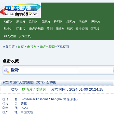
动作片
剧情片
爱情片
喜剧片
科幻片
恐怖片
动画片
惊悚片
战争片
犯罪片
华语连续剧
美剧
日韩剧
综艺
动漫资源
留言板
加入收藏
设为主页
当前位置：
首页
>
电视剧
>
华语电视剧
>下载页面
点击收藏
搜索:
2023年国产大陆电视剧《繁花》全30集
类型：
剧情片
/
爱情片
发布时间：2024-01-09 20:24:15
◎译 名 Blossoms/Blossoms Shanghai/繁花(剧版)
◎片 名 繁花
◎年 代 2023
◎产 地 中国大陆