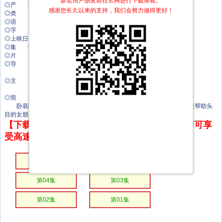
新老用户朋友前往官网进行下载体验。
◎产 地 丹麦
感谢您长久以来的支持，我们会努力做得更好！
◎类 别 剧情/惊悚/犯罪
◎语 言 丹麦语
◎字 幕 中文字幕
◎上映日期 2025-10-27(丹麦网络)
◎集 数 6集
◎片 长 50分钟
◎导 演 斯托姆·阿彻奇·萨赫斯托姆
卡斯珀·巴福德
◎主 演 玛丽亚·科尔森
阿富辛·菲劳齐
◎简 介
卧底特工迪潜入罪犯帝国，并面临着艰难的抉择：是执行任务，还是帮助头
目的女朋友逃脱。
【下载地址】本站专属下载器：点击下方链接 即可享
受高速下载和在线播放 专治迅雷无法下载
第06集
第05集
第04集
第03集
第02集
第01集