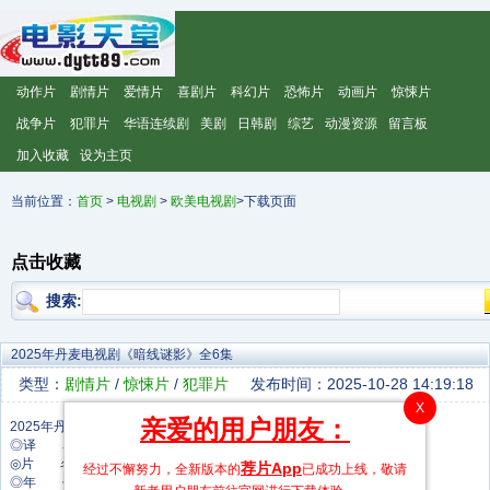
动作片
剧情片
爱情片
喜剧片
科幻片
恐怖片
动画片
惊悚片
战争片
犯罪片
华语连续剧
美剧
日韩剧
综艺
动漫资源
留言板
加入收藏
设为主页
当前位置：
首页
>
电视剧
>
欧美电视剧
>下载页面
点击收藏
搜索:
2025年丹麦电视剧《暗线谜影》全6集
类型：
剧情片
/
惊悚片
/
犯罪片
发布时间：2025-10-28 14:19:18
X
亲爱的用户朋友：
◎译 名 Legenden/The Asset
◎片 名 暗线谜影
荐片App
经过不懈努力，全新版本的
已成功上线，敬请
◎年 代 2025